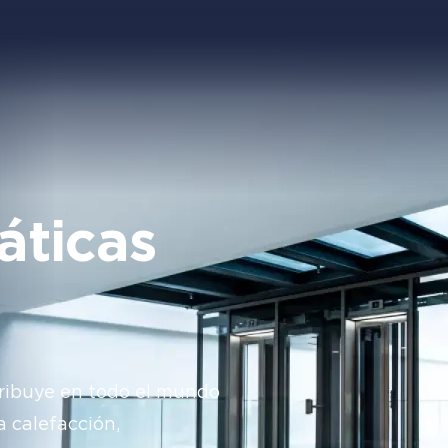
áticas
tribuye en todo el mundo
a calefacción,