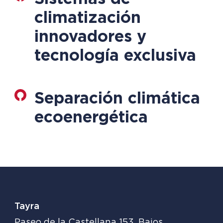
climatización
innovadores y
tecnología exclusiva
Separación climática
ecoenergética
Tayra
Paseo de la Castellana 153, Bajos